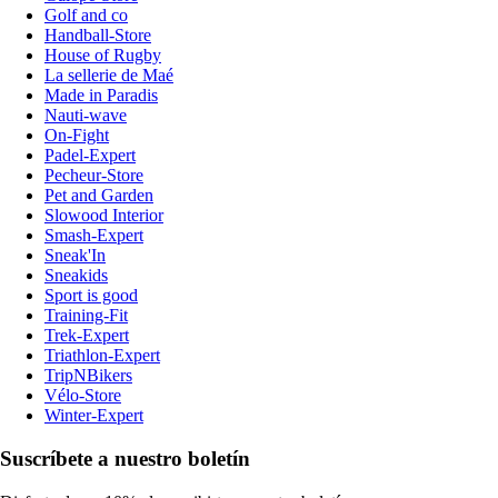
Golf and co
Handball-Store
House of Rugby
La sellerie de Maé
Made in Paradis
Nauti-wave
On-Fight
Padel-Expert
Pecheur-Store
Pet and Garden
Slowood Interior
Smash-Expert
Sneak'In
Sneakids
Sport is good
Training-Fit
Trek-Expert
Triathlon-Expert
TripNBikers
Vélo-Store
Winter-Expert
Suscríbete a nuestro boletín