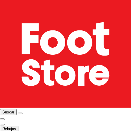
Buscar
Rebajas