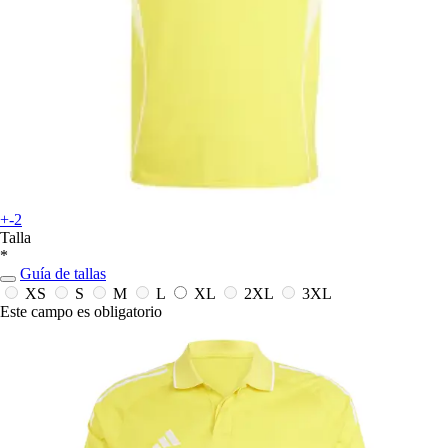
+-2
Talla
*
Guía de tallas
XS
S
M
L
XL
2XL
3XL
Este campo es obligatorio