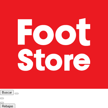
Buscar
Rebajas