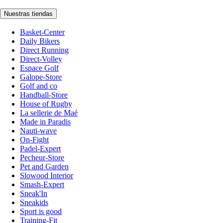
Nuestras tiendas
Basket-Center
Daily Bikers
Direct Running
Direct-Volley
Espace Golf
Galope-Store
Golf and co
Handball-Store
House of Rugby
La sellerie de Maé
Made in Paradis
Nauti-wave
On-Fight
Padel-Expert
Pecheur-Store
Pet and Garden
Slowood Interior
Smash-Expert
Sneak'In
Sneakids
Sport is good
Training-Fit