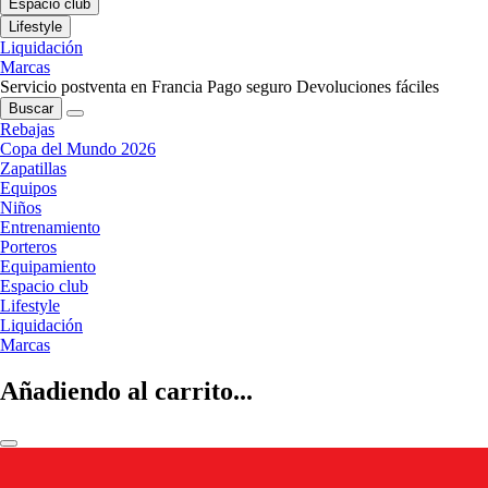
Espacio club
Lifestyle
Liquidación
Marcas
Servicio postventa en Francia
Pago seguro
Devoluciones fáciles
Buscar
Rebajas
Copa del Mundo 2026
Zapatillas
Equipos
Niños
Entrenamiento
Porteros
Equipamiento
Espacio club
Lifestyle
Liquidación
Marcas
Añadiendo al carrito...