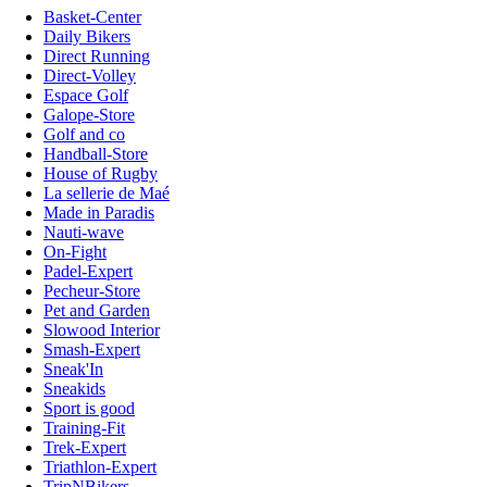
Basket-Center
Daily Bikers
Direct Running
Direct-Volley
Espace Golf
Galope-Store
Golf and co
Handball-Store
House of Rugby
La sellerie de Maé
Made in Paradis
Nauti-wave
On-Fight
Padel-Expert
Pecheur-Store
Pet and Garden
Slowood Interior
Smash-Expert
Sneak'In
Sneakids
Sport is good
Training-Fit
Trek-Expert
Triathlon-Expert
TripNBikers