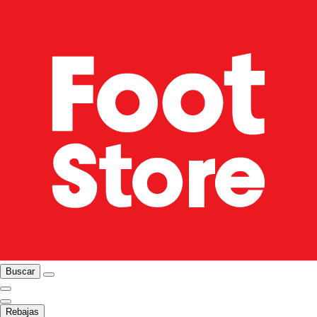
Buscar
Rebajas