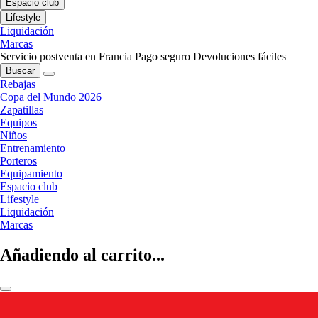
Espacio club
Lifestyle
Liquidación
Marcas
Servicio postventa en Francia
Pago seguro
Devoluciones fáciles
Buscar
Rebajas
Copa del Mundo 2026
Zapatillas
Equipos
Niños
Entrenamiento
Porteros
Equipamiento
Espacio club
Lifestyle
Liquidación
Marcas
Añadiendo al carrito...