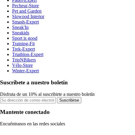
Padel-Expert
Pecheur-Store
Pet and Garden
Slowood Interior
Smash-Expert
Sneak'In
Sneakids
Sport is good
Training-Fit
Trek-Expert
Triathlon-Expert
TripNBikers
Vélo-Store
Winter-Expert
Suscríbete a nuestro boletín
Disfruta de un 10% al suscribirte a nuestro boletín
Suscribirse
Mantente conectado
Encuéntranos en las redes sociales