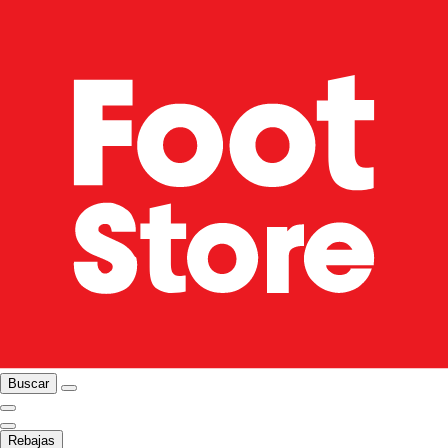
Buscar
Rebajas