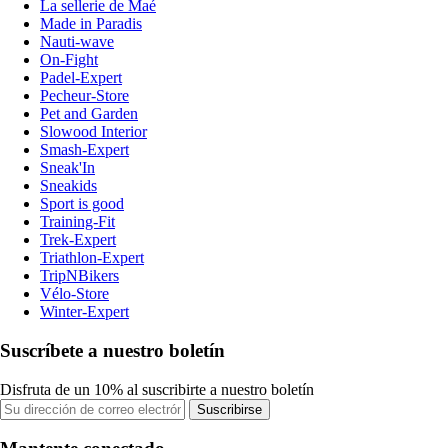
La sellerie de Maé
Made in Paradis
Nauti-wave
On-Fight
Padel-Expert
Pecheur-Store
Pet and Garden
Slowood Interior
Smash-Expert
Sneak'In
Sneakids
Sport is good
Training-Fit
Trek-Expert
Triathlon-Expert
TripNBikers
Vélo-Store
Winter-Expert
Suscríbete a nuestro boletín
Disfruta de un 10% al suscribirte a nuestro boletín
Suscribirse