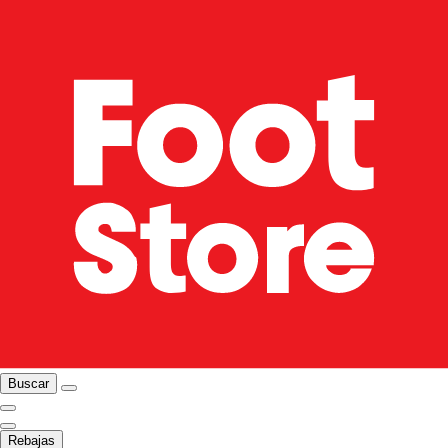
Buscar
Rebajas