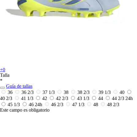
+0
Talla
*
Guía de tallas
36
36 2/3
37 1/3
38
38 2/3
39 1/3
40
40 2/3
41 1/3
42
42 2/3
43 1/3
44
44 2/3
24h
45 1/3
46
24h
46 2/3
47 1/3
48
48 2/3
Este campo es obligatorio