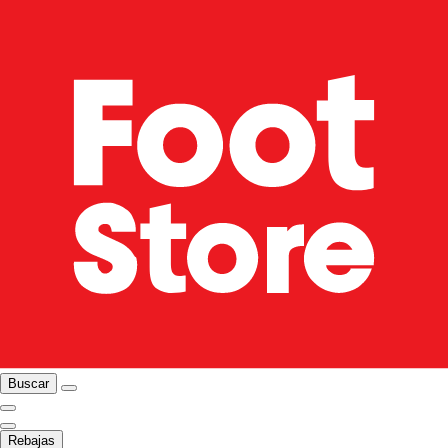
Buscar
Rebajas