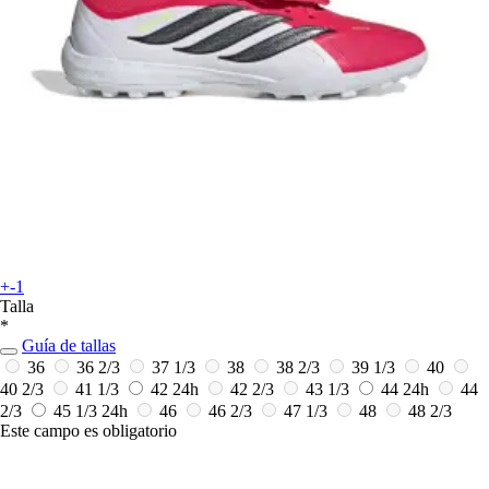
+-1
Talla
*
Guía de tallas
36
36 2/3
37 1/3
38
38 2/3
39 1/3
40
40 2/3
41 1/3
42
24h
42 2/3
43 1/3
44
24h
44
2/3
45 1/3
24h
46
46 2/3
47 1/3
48
48 2/3
Este campo es obligatorio