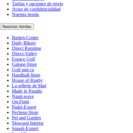
Tarifas y opciones de envío
Aviso de confidencialidad
Nuestra tienda
Nuestras tiendas
Basket-Center
Daily Bikers
Direct Running
Direct-Volley
Espace Golf
Galope-Store
Golf and co
Handball-Store
House of Rugby
La sellerie de Maé
Made in Paradis
Nauti-wave
On-Fight
Padel-Expert
Pecheur-Store
Pet and Garden
Slowood Interior
Smash-Expert