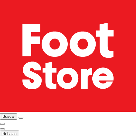
Buscar
Rebajas