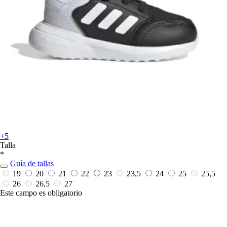
+5
Talla
*
Guía de tallas
19
20
21
22
23
23,5
24
25
25,5
26
26,5
27
Este campo es obligatorio