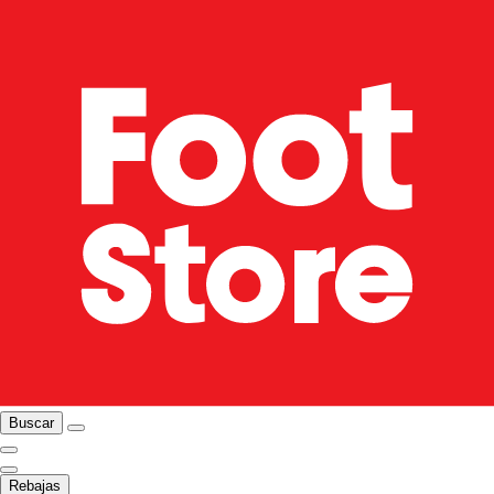
Buscar
Rebajas