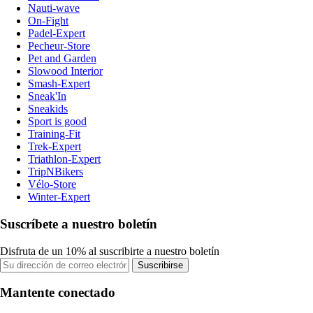
Nauti-wave
On-Fight
Padel-Expert
Pecheur-Store
Pet and Garden
Slowood Interior
Smash-Expert
Sneak'In
Sneakids
Sport is good
Training-Fit
Trek-Expert
Triathlon-Expert
TripNBikers
Vélo-Store
Winter-Expert
Suscríbete a nuestro boletín
Disfruta de un 10% al suscribirte a nuestro boletín
Suscribirse
Mantente conectado