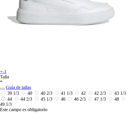
+-1
Talla
*
Guía de tallas
39 1/3
40
40 2/3
41 1/3
42
42 2/3
43 1/3
44
44 2/3
45 1/3
46
46 2/3
47 1/3
48
49 1/3
Este campo es obligatorio