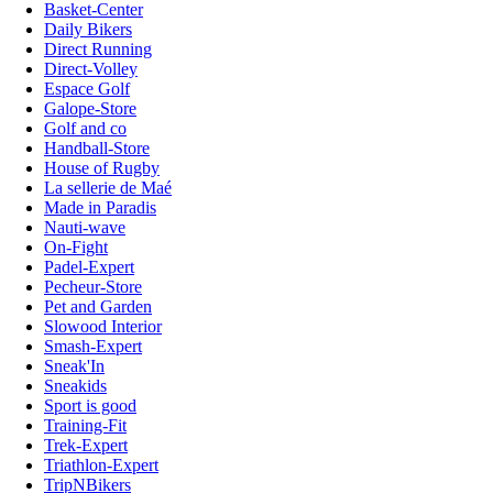
Basket-Center
Daily Bikers
Direct Running
Direct-Volley
Espace Golf
Galope-Store
Golf and co
Handball-Store
House of Rugby
La sellerie de Maé
Made in Paradis
Nauti-wave
On-Fight
Padel-Expert
Pecheur-Store
Pet and Garden
Slowood Interior
Smash-Expert
Sneak'In
Sneakids
Sport is good
Training-Fit
Trek-Expert
Triathlon-Expert
TripNBikers