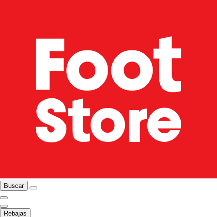
Buscar
Rebajas