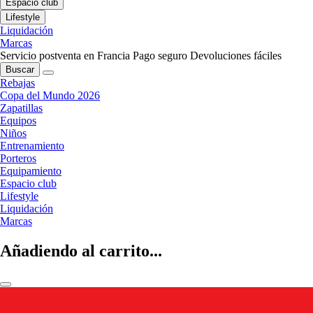
Espacio club
Lifestyle
Liquidación
Marcas
Servicio postventa en Francia
Pago seguro
Devoluciones fáciles
Buscar
Rebajas
Copa del Mundo 2026
Zapatillas
Equipos
Niños
Entrenamiento
Porteros
Equipamiento
Espacio club
Lifestyle
Liquidación
Marcas
Añadiendo al carrito...