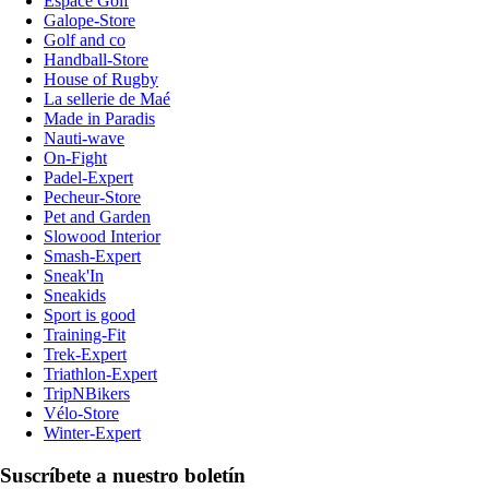
Espace Golf
Galope-Store
Golf and co
Handball-Store
House of Rugby
La sellerie de Maé
Made in Paradis
Nauti-wave
On-Fight
Padel-Expert
Pecheur-Store
Pet and Garden
Slowood Interior
Smash-Expert
Sneak'In
Sneakids
Sport is good
Training-Fit
Trek-Expert
Triathlon-Expert
TripNBikers
Vélo-Store
Winter-Expert
Suscríbete a nuestro boletín