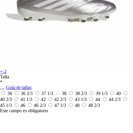
+-2
Talla
*
Guía de tallas
36
36 2/3
37 1/3
38
38 2/3
39 1/3
40
40 2/3
41 1/3
42
42 2/3
43 1/3
44
44 2/3
45 1/3
46
46 2/3
47 1/3
48
48 2/3
Este campo es obligatorio