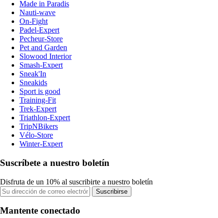
Made in Paradis
Nauti-wave
On-Fight
Padel-Expert
Pecheur-Store
Pet and Garden
Slowood Interior
Smash-Expert
Sneak'In
Sneakids
Sport is good
Training-Fit
Trek-Expert
Triathlon-Expert
TripNBikers
Vélo-Store
Winter-Expert
Suscríbete a nuestro boletín
Disfruta de un 10% al suscribirte a nuestro boletín
Suscribirse
Mantente conectado