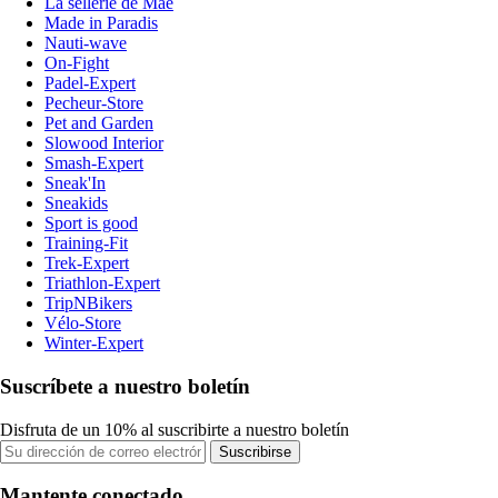
La sellerie de Maé
Made in Paradis
Nauti-wave
On-Fight
Padel-Expert
Pecheur-Store
Pet and Garden
Slowood Interior
Smash-Expert
Sneak'In
Sneakids
Sport is good
Training-Fit
Trek-Expert
Triathlon-Expert
TripNBikers
Vélo-Store
Winter-Expert
Suscríbete a nuestro boletín
Disfruta de un 10% al suscribirte a nuestro boletín
Suscribirse
Mantente conectado