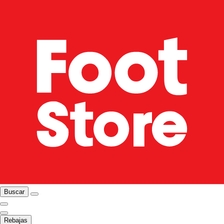
Buscar
Rebajas