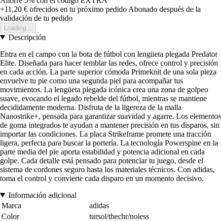
Ahorre 5%
con el código
EXTRA
+11,20 €
ofrecidos en tu próximo pedido
Abonado después de la
validación de tu pedido
Loading...
Descripción
Entra en el campo con la bota de fútbol con lengüeta plegada Predator
Elite. Diseñada para hacer temblar las redes, ofrece control y precisión
en cada acción. La parte superior cómoda Primeknit de una sola pieza
envuelve tu pie como una segunda piel para acompañar tus
movimientos. La lengüeta plegada icónica crea una zona de golpeo
suave, evocando el legado rebelde del fútbol, mientras se mantiene
decididamente moderna. Disfruta de la ligereza de la malla
Nanostrike+, pensada para garantizar suavidad y agarre. Los elementos
de goma integrados te ayudan a mantener precisión en tus disparos, sin
importar las condiciones. La placa Strikeframe promete una tracción
ligera, perfecta para buscar la portería. La tecnología Powerspine en la
parte media del pie aporta estabilidad y potencia adicional en cada
golpe. Cada detalle está pensado para potenciar tu juego, desde el
sistema de cordones seguro hasta los materiales técnicos. Con adidas,
toma el control y convierte cada disparo en un momento decisivo.
Información adicional
Marca
adidas
Color
tursol/thechr/noiess