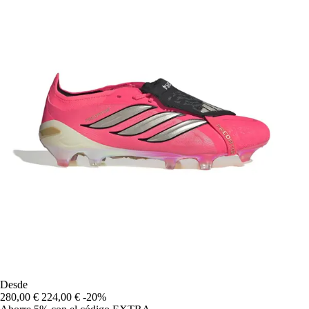
Desde
280,00 €
224,00 €
-20%