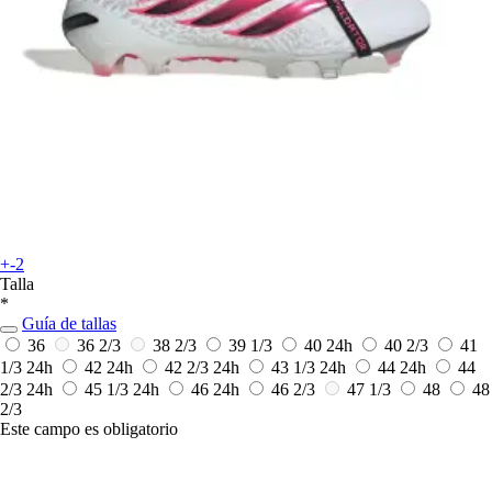
+-2
Talla
*
Guía de tallas
36
36 2/3
38 2/3
39 1/3
40
24h
40 2/3
41
1/3
24h
42
24h
42 2/3
24h
43 1/3
24h
44
24h
44
2/3
24h
45 1/3
24h
46
24h
46 2/3
47 1/3
48
48
2/3
Este campo es obligatorio