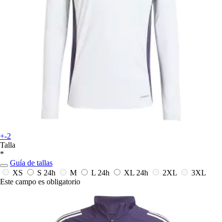
+-2
Talla
*
Guía de tallas
XS
S
24h
M
L
24h
XL
24h
2XL
3XL
Este campo es obligatorio