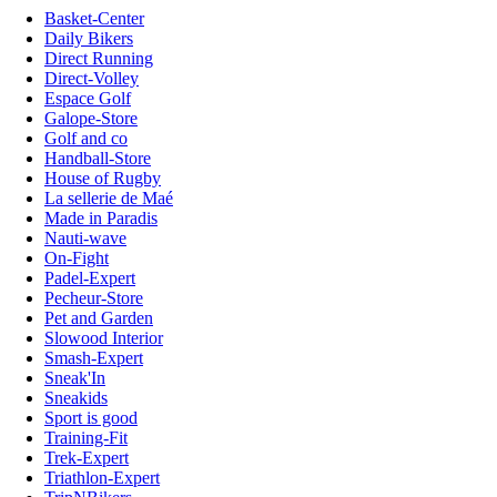
Basket-Center
Daily Bikers
Direct Running
Direct-Volley
Espace Golf
Galope-Store
Golf and co
Handball-Store
House of Rugby
La sellerie de Maé
Made in Paradis
Nauti-wave
On-Fight
Padel-Expert
Pecheur-Store
Pet and Garden
Slowood Interior
Smash-Expert
Sneak'In
Sneakids
Sport is good
Training-Fit
Trek-Expert
Triathlon-Expert