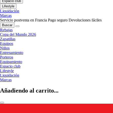
Espacio club
Lifestyle
Liquidación
Marcas
Servicio postventa en Francia
Pago seguro
Devoluciones fáciles
Buscar
Rebajas
Copa del Mundo 2026
Zapatillas
Equipos
Niños
Entrenamiento
Porteros
Equipamiento
Espacio club
Lifestyle
Liquidación
Marcas
Añadiendo al carrito...