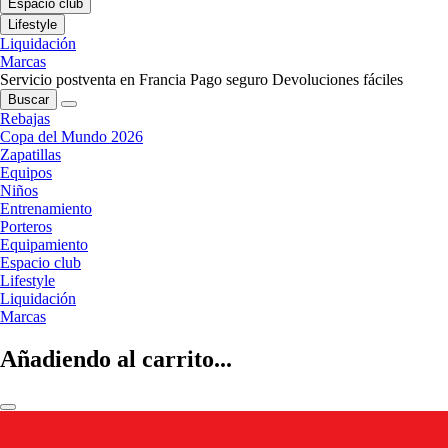
Espacio club
Lifestyle
Liquidación
Marcas
Servicio postventa en Francia
Pago seguro
Devoluciones fáciles
Buscar
Rebajas
Copa del Mundo 2026
Zapatillas
Equipos
Niños
Entrenamiento
Porteros
Equipamiento
Espacio club
Lifestyle
Liquidación
Marcas
Añadiendo al carrito...