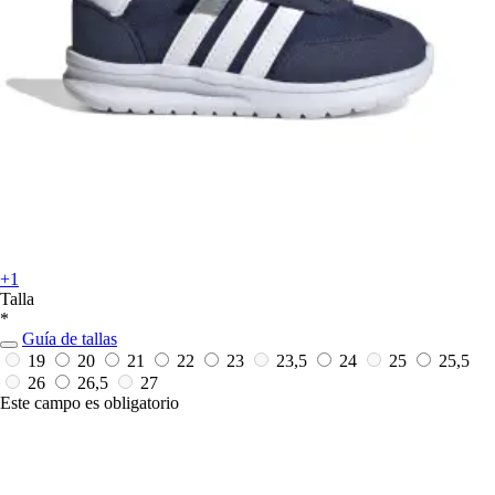
+1
Talla
*
Guía de tallas
19
20
21
22
23
23,5
24
25
25,5
26
26,5
27
Este campo es obligatorio