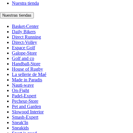
Nuestra tienda
Nuestras tiendas
Basket-Center
Daily Bikers
Direct Running
Direct-Volley
Espace Golf
Galope-Store
Golf and co
Handball-Store
House of Rugby
La sellerie de Maé
Made in Paradis
Nauti-wave
On-Fight
Padel-Expert
Pecheur-Store
Pet and Garden
Slowood Interior
Smash-Expert
Sneak'In
Sneakids