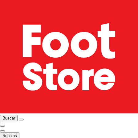
Buscar
Rebajas