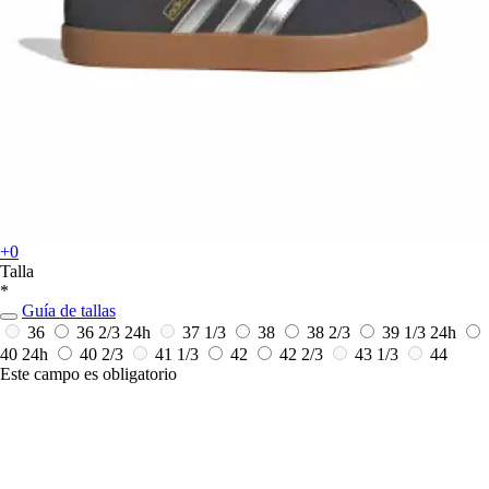
+0
Talla
*
Guía de tallas
36
36 2/3
24h
37 1/3
38
38 2/3
39 1/3
24h
40
24h
40 2/3
41 1/3
42
42 2/3
43 1/3
44
Este campo es obligatorio