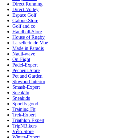
Direct Running
Direct-Volley
Espace Golf
Galope-Store
Golf and co
Handball-Store
House of Rugby
La sellerie de Maé
Made in Paradis
Nauti-wave
On-Fight
Padel-Expert
Pecheur-Store
Pet and Garden
Slowood Interior
Smash-Expert
Sneak'In
Sneakids
Sport is good
Training-Fit
Trek-Expert
Triathlon-Expert
TripNBikers
Vélo-Store
Winter-Expert