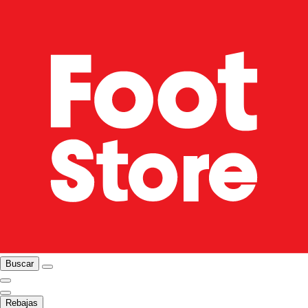
Buscar
Rebajas