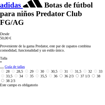
adidas
Botas de fútbol
para niños Predator Club
FG/AG
Desde
50,00 €
Proveniente de la gama Predator, este par de zapatos combina
comodidad, funcionalidad y un estilo único.
Talla
*
Guía de tallas
28
28,5
29
30
30,5
31
31,5
32
33
33,5
34
35
35,5
36
36 2/3
37 1/3
38
38 2/3
Este campo es obligatorio