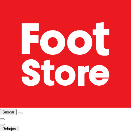
Buscar
Rebajas