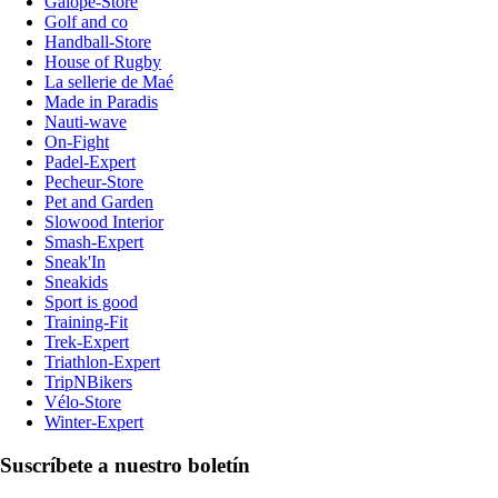
Galope-Store
Golf and co
Handball-Store
House of Rugby
La sellerie de Maé
Made in Paradis
Nauti-wave
On-Fight
Padel-Expert
Pecheur-Store
Pet and Garden
Slowood Interior
Smash-Expert
Sneak'In
Sneakids
Sport is good
Training-Fit
Trek-Expert
Triathlon-Expert
TripNBikers
Vélo-Store
Winter-Expert
Suscríbete a nuestro boletín