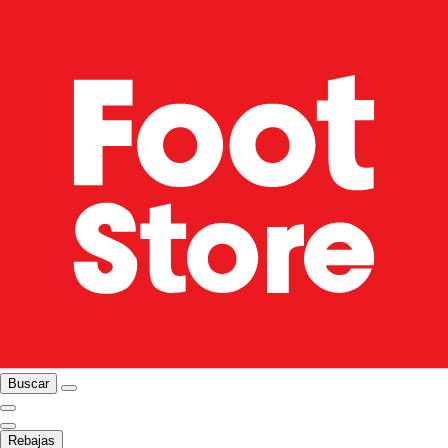
Buscar
Rebajas