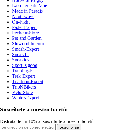
House of Rugby
La sellerie de Maé
Made in Paradis
Nauti-wave
On-Fight
Padel-Expert
Pecheur-Store
Pet and Garden
Slowood Interior
Smash-Expert
Sneak'In
Sneakids
Sport is good
Training-Fit
Trek-Expert
Triathlon-Expert
TripNBikers
Vélo-Store
Winter-Expert
Suscríbete a nuestro boletín
Disfruta de un 10% al suscribirte a nuestro boletín
Suscribirse