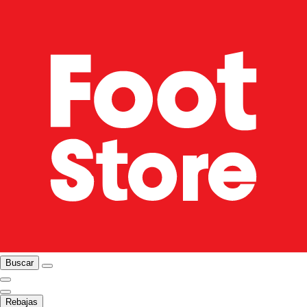
Buscar
Rebajas