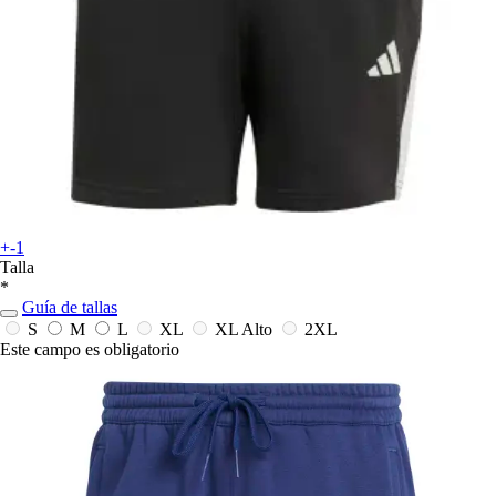
+-1
Talla
*
Guía de tallas
S
M
L
XL
XL Alto
2XL
Este campo es obligatorio