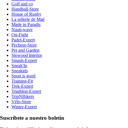
Golf and co
Handball-Store
House of Rugby
La sellerie de Maé
Made in Paradis
Nauti-wave
On-Fight
Padel-Expert
Pecheur-Store
Pet and Garden
Slowood Interior
Smash-Expert
Sneak'In
Sneakids
Sport is good
Training-Fit
Trek-Expert
Triathlon-Expert
TripNBikers
Vélo-Store
Winter-Expert
Suscríbete a nuestro boletín