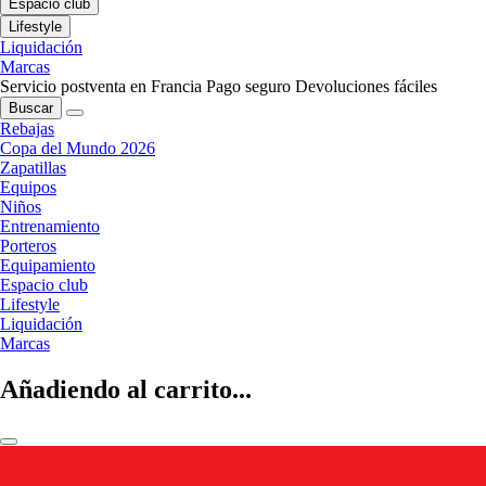
Espacio club
Lifestyle
Liquidación
Marcas
Servicio postventa en Francia
Pago seguro
Devoluciones fáciles
Buscar
Rebajas
Copa del Mundo 2026
Zapatillas
Equipos
Niños
Entrenamiento
Porteros
Equipamiento
Espacio club
Lifestyle
Liquidación
Marcas
Añadiendo al carrito...