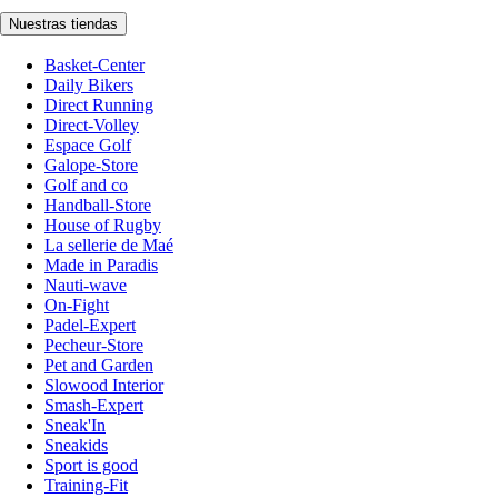
Nuestras tiendas
Basket-Center
Daily Bikers
Direct Running
Direct-Volley
Espace Golf
Galope-Store
Golf and co
Handball-Store
House of Rugby
La sellerie de Maé
Made in Paradis
Nauti-wave
On-Fight
Padel-Expert
Pecheur-Store
Pet and Garden
Slowood Interior
Smash-Expert
Sneak'In
Sneakids
Sport is good
Training-Fit