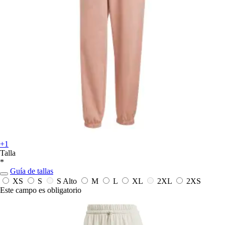
+1
Talla
*
Guía de tallas
XS
S
S Alto
M
L
XL
2XL
2XS
Este campo es obligatorio