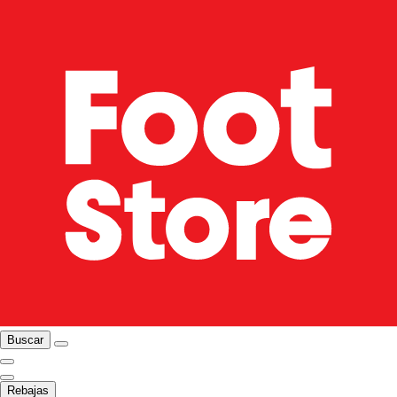
Buscar
Rebajas