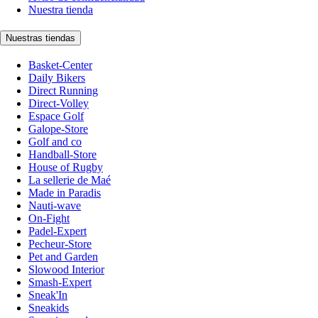
Nuestra tienda
Nuestras tiendas
Basket-Center
Daily Bikers
Direct Running
Direct-Volley
Espace Golf
Galope-Store
Golf and co
Handball-Store
House of Rugby
La sellerie de Maé
Made in Paradis
Nauti-wave
On-Fight
Padel-Expert
Pecheur-Store
Pet and Garden
Slowood Interior
Smash-Expert
Sneak'In
Sneakids