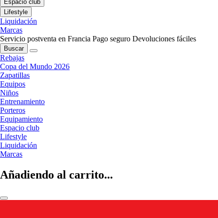
Espacio club
Lifestyle
Liquidación
Marcas
Servicio postventa en Francia
Pago seguro
Devoluciones fáciles
Buscar
Rebajas
Copa del Mundo 2026
Zapatillas
Equipos
Niños
Entrenamiento
Porteros
Equipamiento
Espacio club
Lifestyle
Liquidación
Marcas
Añadiendo al carrito...