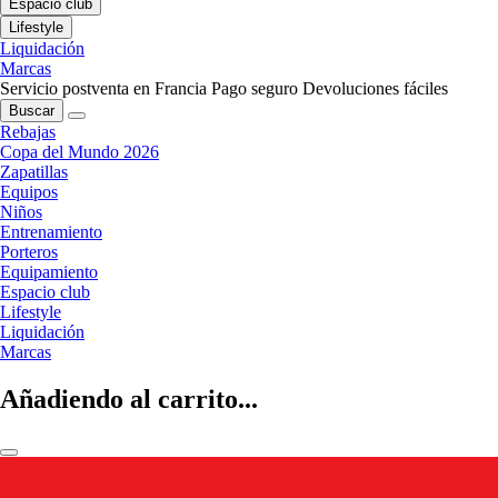
Espacio club
Lifestyle
Liquidación
Marcas
Servicio postventa en Francia
Pago seguro
Devoluciones fáciles
Buscar
Rebajas
Copa del Mundo 2026
Zapatillas
Equipos
Niños
Entrenamiento
Porteros
Equipamiento
Espacio club
Lifestyle
Liquidación
Marcas
Añadiendo al carrito...