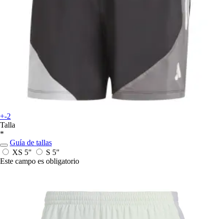
+-2
Talla
*
Guía de tallas
XS 5"
S 5"
Este campo es obligatorio