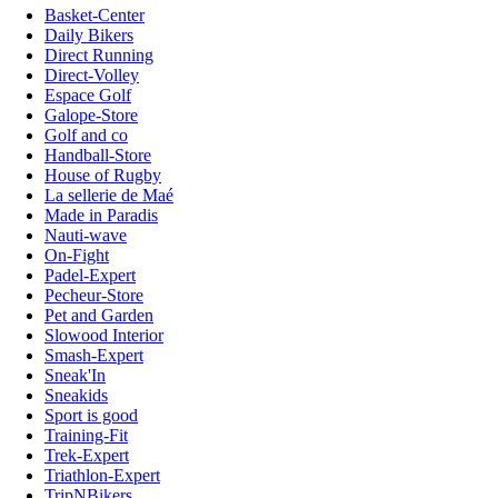
Basket-Center
Daily Bikers
Direct Running
Direct-Volley
Espace Golf
Galope-Store
Golf and co
Handball-Store
House of Rugby
La sellerie de Maé
Made in Paradis
Nauti-wave
On-Fight
Padel-Expert
Pecheur-Store
Pet and Garden
Slowood Interior
Smash-Expert
Sneak'In
Sneakids
Sport is good
Training-Fit
Trek-Expert
Triathlon-Expert
TripNBikers