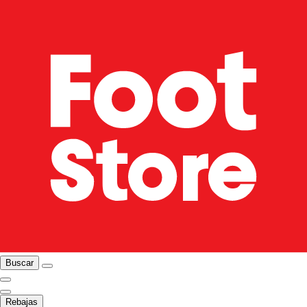
Buscar
Rebajas