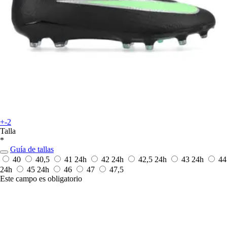
+-2
Talla
*
Guía de tallas
40
40,5
41
24h
42
24h
42,5
24h
43
24h
44
24h
45
24h
46
47
47,5
Este campo es obligatorio