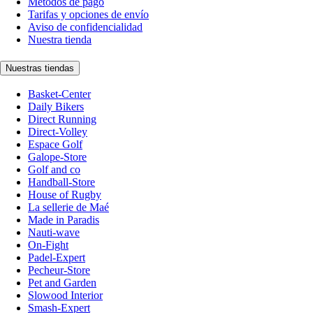
Métodos de pago
Tarifas y opciones de envío
Aviso de confidencialidad
Nuestra tienda
Nuestras tiendas
Basket-Center
Daily Bikers
Direct Running
Direct-Volley
Espace Golf
Galope-Store
Golf and co
Handball-Store
House of Rugby
La sellerie de Maé
Made in Paradis
Nauti-wave
On-Fight
Padel-Expert
Pecheur-Store
Pet and Garden
Slowood Interior
Smash-Expert