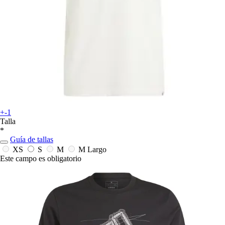
+-1
Talla
*
Guía de tallas
XS
S
M
M Largo
Este campo es obligatorio