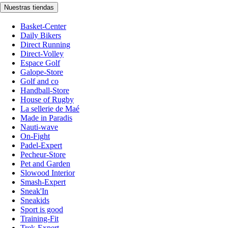
Nuestras tiendas
Basket-Center
Daily Bikers
Direct Running
Direct-Volley
Espace Golf
Galope-Store
Golf and co
Handball-Store
House of Rugby
La sellerie de Maé
Made in Paradis
Nauti-wave
On-Fight
Padel-Expert
Pecheur-Store
Pet and Garden
Slowood Interior
Smash-Expert
Sneak'In
Sneakids
Sport is good
Training-Fit
Trek-Expert