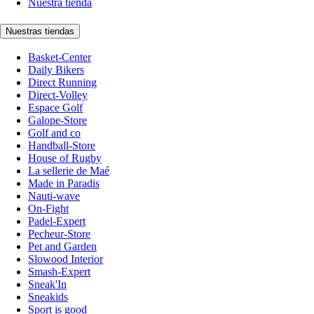
Nuestra tienda
Nuestras tiendas
Basket-Center
Daily Bikers
Direct Running
Direct-Volley
Espace Golf
Galope-Store
Golf and co
Handball-Store
House of Rugby
La sellerie de Maé
Made in Paradis
Nauti-wave
On-Fight
Padel-Expert
Pecheur-Store
Pet and Garden
Slowood Interior
Smash-Expert
Sneak'In
Sneakids
Sport is good