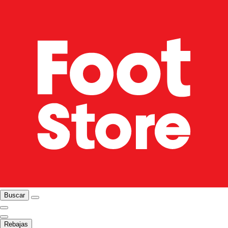
Buscar
Rebajas