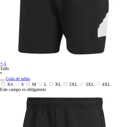
+-1
Talla
*
Guía de tallas
XS
S
M
L
XL
2XL
3XL
4XL
Este campo es obligatorio