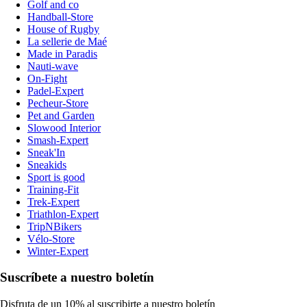
Golf and co
Handball-Store
House of Rugby
La sellerie de Maé
Made in Paradis
Nauti-wave
On-Fight
Padel-Expert
Pecheur-Store
Pet and Garden
Slowood Interior
Smash-Expert
Sneak'In
Sneakids
Sport is good
Training-Fit
Trek-Expert
Triathlon-Expert
TripNBikers
Vélo-Store
Winter-Expert
Suscríbete a nuestro boletín
Disfruta de un 10% al suscribirte a nuestro boletín