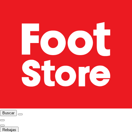
Buscar
Rebajas