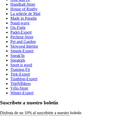
Handball-Store
House of Rugby
La sellerie de Maé
Made in Paradis
Nauti-wave
On-Fight
Padel-Expert
Pecheur-Store
Pet and Garden
Slowood Interior
Smash-Expert
Sneak'In
Sneakids
Sport is good
Training-Fit
Trek-Expert
Triathlon-Expert
TripNBikers
Vélo-Store
Winter-Expert
Suscríbete a nuestro boletín
Disfruta de un 10% al suscribirte a nuestro boletín