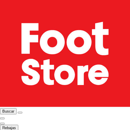
Buscar
Rebajas