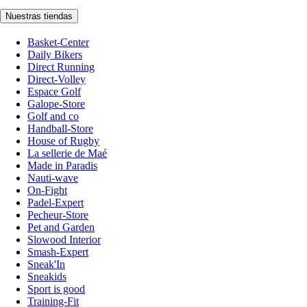
Nuestras tiendas
Basket-Center
Daily Bikers
Direct Running
Direct-Volley
Espace Golf
Galope-Store
Golf and co
Handball-Store
House of Rugby
La sellerie de Maé
Made in Paradis
Nauti-wave
On-Fight
Padel-Expert
Pecheur-Store
Pet and Garden
Slowood Interior
Smash-Expert
Sneak'In
Sneakids
Sport is good
Training-Fit