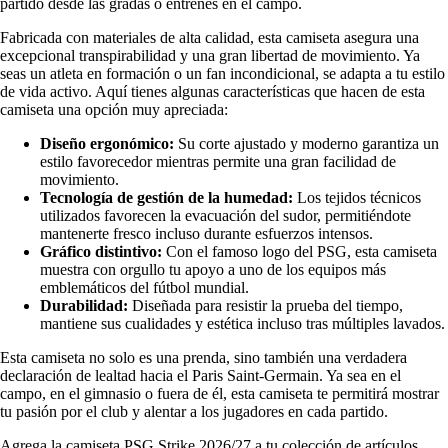
partido desde las gradas o entrenes en el campo.
Fabricada con materiales de alta calidad, esta camiseta asegura una
excepcional transpirabilidad y una gran libertad de movimiento. Ya
seas un atleta en formación o un fan incondicional, se adapta a tu estilo
de vida activo. Aquí tienes algunas características que hacen de esta
camiseta una opción muy apreciada:
Diseño ergonómico:
Su corte ajustado y moderno garantiza un
estilo favorecedor mientras permite una gran facilidad de
movimiento.
Tecnología de gestión de la humedad:
Los tejidos técnicos
utilizados favorecen la evacuación del sudor, permitiéndote
mantenerte fresco incluso durante esfuerzos intensos.
Gráfico distintivo:
Con el famoso logo del PSG, esta camiseta
muestra con orgullo tu apoyo a uno de los equipos más
emblemáticos del fútbol mundial.
Durabilidad:
Diseñada para resistir la prueba del tiempo,
mantiene sus cualidades y estética incluso tras múltiples lavados.
Esta camiseta no solo es una prenda, sino también una verdadera
declaración de lealtad hacia el Paris Saint-Germain. Ya sea en el
campo, en el gimnasio o fuera de él, esta camiseta te permitirá mostrar
tu pasión por el club y alentar a los jugadores en cada partido.
Agrega la camiseta PSG Strike 2026/27 a tu colección de artículos