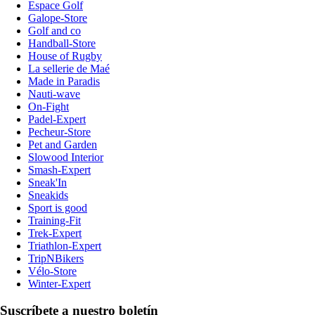
Espace Golf
Galope-Store
Golf and co
Handball-Store
House of Rugby
La sellerie de Maé
Made in Paradis
Nauti-wave
On-Fight
Padel-Expert
Pecheur-Store
Pet and Garden
Slowood Interior
Smash-Expert
Sneak'In
Sneakids
Sport is good
Training-Fit
Trek-Expert
Triathlon-Expert
TripNBikers
Vélo-Store
Winter-Expert
Suscríbete a nuestro boletín