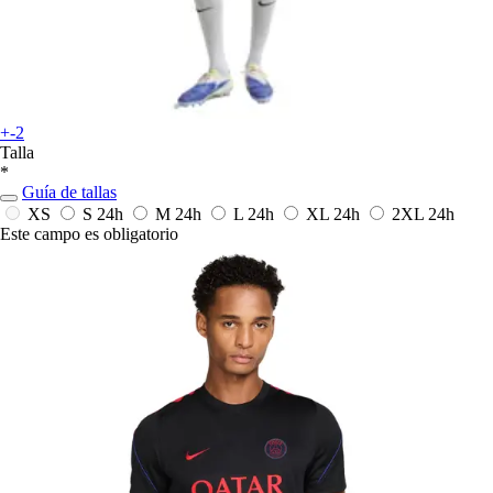
+-2
Talla
*
Guía de tallas
XS
S
24h
M
24h
L
24h
XL
24h
2XL
24h
Este campo es obligatorio