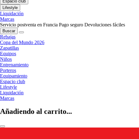
Espacio club
Lifestyle
Liquidación
Marcas
Servicio postventa en Francia
Pago seguro
Devoluciones fáciles
Buscar
Rebajas
Copa del Mundo 2026
Zapatillas
Equipos
Niños
Entrenamiento
Porteros
Equipamiento
Espacio club
Lifestyle
Liquidación
Marcas
Añadiendo al carrito...