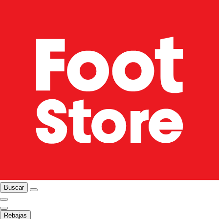
Buscar
Rebajas