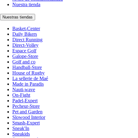
Nuestra tienda
Nuestras tiendas
Basket-Center
Daily Bikers
Direct Running
Direct-Volley
Espace Golf
Galope-Store
Golf and co
Handball-Store
House of Rugby
La sellerie de Maé
Made in Paradis
Nauti-wave
On-Fight
Padel-Expert
Pecheur-Store
Pet and Garden
Slowood Interior
Smash-Expert
Sneak'In
Sneakids