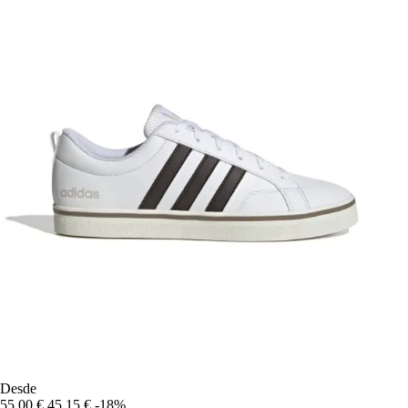
Desde
55,00 €
45,15 €
-18%