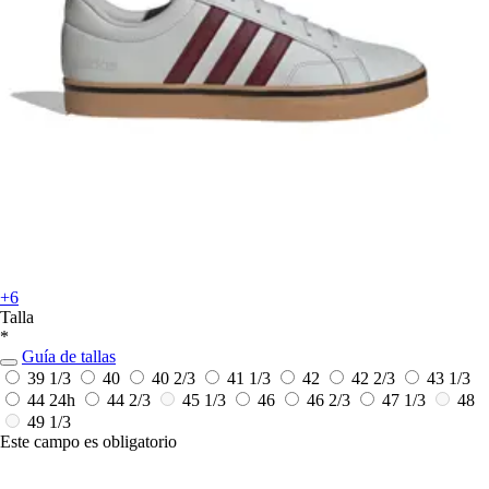
+6
Talla
*
Guía de tallas
39 1/3
40
40 2/3
41 1/3
42
42 2/3
43 1/3
44
24h
44 2/3
45 1/3
46
46 2/3
47 1/3
48
49 1/3
Este campo es obligatorio