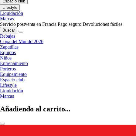
Espacio club
Lifestyle
Liquidación
Marcas
Servicio postventa en Francia
Pago seguro
Devoluciones fáciles
Buscar
Rebajas
Copa del Mundo 2026
Zapatillas
Equipos
Niños
Entrenamiento
Porteros
Equipamiento
Espacio club
Lifestyle
Liquidación
Marcas
Añadiendo al carrito...