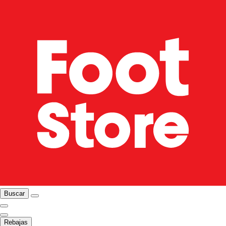
Buscar
Rebajas