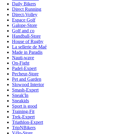
Daily Bikers
Direct Running
Direct-Volley
Espace Golf
Galope-Store
Golf and co
Handball-Store
House of Rugby
La sellerie de Maé
Made in Paradis
Nauti-wave
On-Fight
Padel-Expert
Pecheur-Store
Pet and Garden
Slowood Interior
Smash-Expert
Sneak'In
Sneakids
Sport is good
Training-Fit
Trek-Expert
Triathlon-Expert
TripNBikers
Vélo-Store