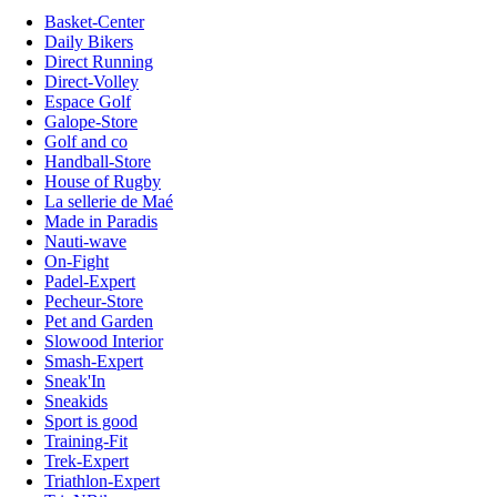
Basket-Center
Daily Bikers
Direct Running
Direct-Volley
Espace Golf
Galope-Store
Golf and co
Handball-Store
House of Rugby
La sellerie de Maé
Made in Paradis
Nauti-wave
On-Fight
Padel-Expert
Pecheur-Store
Pet and Garden
Slowood Interior
Smash-Expert
Sneak'In
Sneakids
Sport is good
Training-Fit
Trek-Expert
Triathlon-Expert