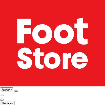
Buscar
Rebajas