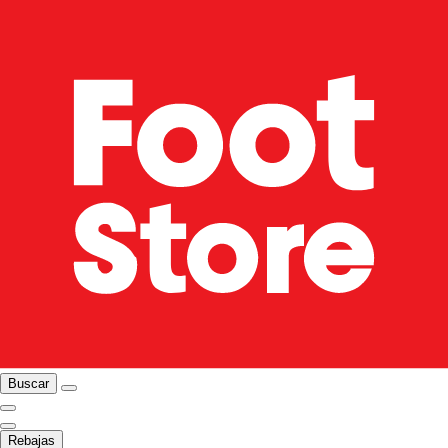
Buscar
Rebajas