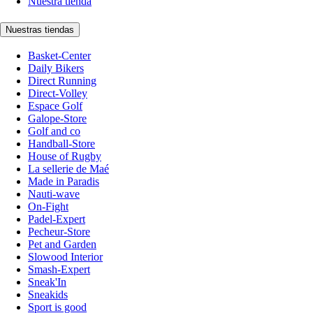
Nuestra tienda
Nuestras tiendas
Basket-Center
Daily Bikers
Direct Running
Direct-Volley
Espace Golf
Galope-Store
Golf and co
Handball-Store
House of Rugby
La sellerie de Maé
Made in Paradis
Nauti-wave
On-Fight
Padel-Expert
Pecheur-Store
Pet and Garden
Slowood Interior
Smash-Expert
Sneak'In
Sneakids
Sport is good