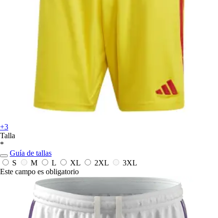
+3
Talla
*
Guía de tallas
S
M
L
XL
2XL
3XL
Este campo es obligatorio