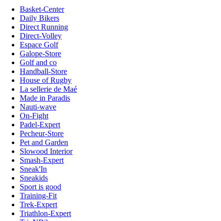
Basket-Center
Daily Bikers
Direct Running
Direct-Volley
Espace Golf
Galope-Store
Golf and co
Handball-Store
House of Rugby
La sellerie de Maé
Made in Paradis
Nauti-wave
On-Fight
Padel-Expert
Pecheur-Store
Pet and Garden
Slowood Interior
Smash-Expert
Sneak'In
Sneakids
Sport is good
Training-Fit
Trek-Expert
Triathlon-Expert