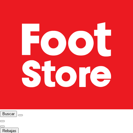
Buscar
Rebajas