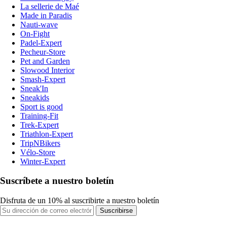
La sellerie de Maé
Made in Paradis
Nauti-wave
On-Fight
Padel-Expert
Pecheur-Store
Pet and Garden
Slowood Interior
Smash-Expert
Sneak'In
Sneakids
Sport is good
Training-Fit
Trek-Expert
Triathlon-Expert
TripNBikers
Vélo-Store
Winter-Expert
Suscríbete a nuestro boletín
Disfruta de un 10% al suscribirte a nuestro boletín
Suscribirse