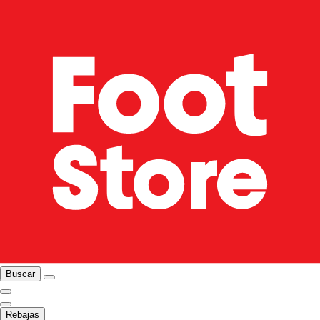
Buscar
Rebajas