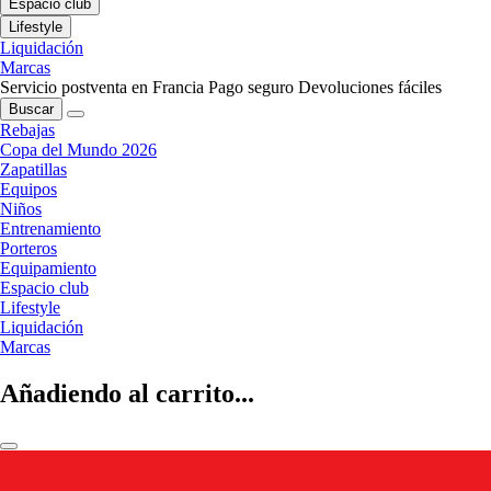
Espacio club
Lifestyle
Liquidación
Marcas
Servicio postventa en Francia
Pago seguro
Devoluciones fáciles
Buscar
Rebajas
Copa del Mundo 2026
Zapatillas
Equipos
Niños
Entrenamiento
Porteros
Equipamiento
Espacio club
Lifestyle
Liquidación
Marcas
Añadiendo al carrito...