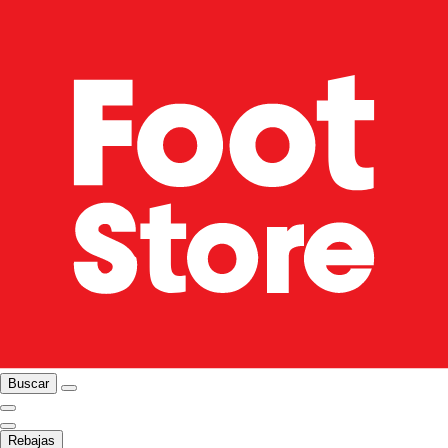
Buscar
Rebajas