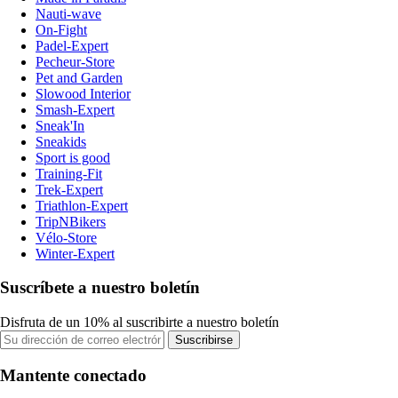
Nauti-wave
On-Fight
Padel-Expert
Pecheur-Store
Pet and Garden
Slowood Interior
Smash-Expert
Sneak'In
Sneakids
Sport is good
Training-Fit
Trek-Expert
Triathlon-Expert
TripNBikers
Vélo-Store
Winter-Expert
Suscríbete a nuestro boletín
Disfruta de un 10% al suscribirte a nuestro boletín
Suscribirse
Mantente conectado