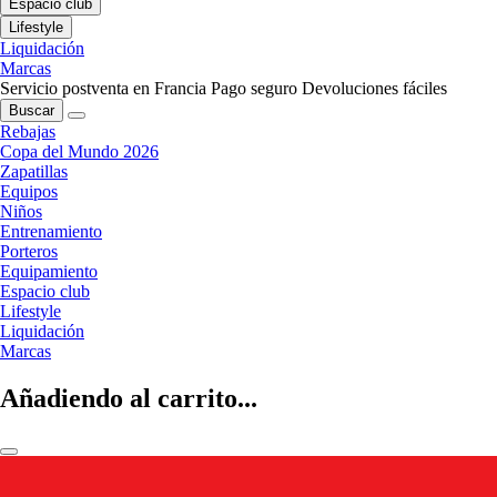
Espacio club
Lifestyle
Liquidación
Marcas
Servicio postventa en Francia
Pago seguro
Devoluciones fáciles
Buscar
Rebajas
Copa del Mundo 2026
Zapatillas
Equipos
Niños
Entrenamiento
Porteros
Equipamiento
Espacio club
Lifestyle
Liquidación
Marcas
Añadiendo al carrito...