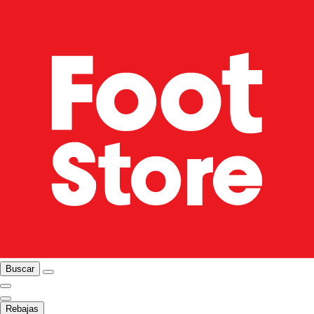
Buscar
Rebajas