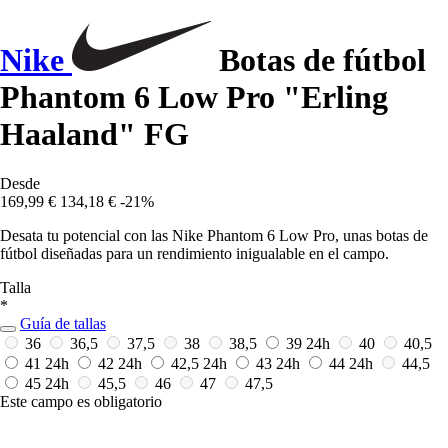
Nike
Botas de fútbol
Phantom 6 Low Pro "Erling
Haaland" FG
Desde
169,99 €
134,18 €
-21%
Desata tu potencial con las Nike Phantom 6 Low Pro, unas botas de
fútbol diseñadas para un rendimiento inigualable en el campo.
Talla
*
Guía de tallas
36
36,5
37,5
38
38,5
39
24h
40
40,5
41
24h
42
24h
42,5
24h
43
24h
44
24h
44,5
45
24h
45,5
46
47
47,5
Este campo es obligatorio