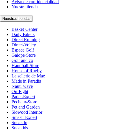
Aviso de confidencialidad
Nuestra tienda
Nuestras tiendas
Basket-Center
Daily Bikers
Direct Running
Direct-Volley
Espace Golf
Galope-Store
Golf and co
Handball-Store
House of Rugby
La sellerie de Maé
Made in Paradis
Nauti-wave
On-Fight
Padel-Expert
Pecheur-Store
Pet and Garden
Slowood Interior
Smash-Expert
Sneak'In
Sneakids