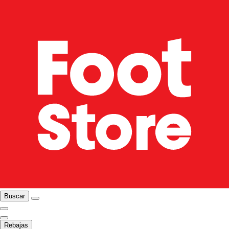
Buscar
Rebajas