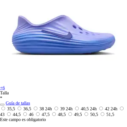
+6
Talla
*
Guía de tallas
35,5
36,5
38
24h
39
24h
40,5
24h
42
24h
43
44,5
46
47,5
48,5
49,5
50,5
51,5
Este campo es obligatorio