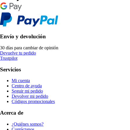
Envío y devolución
30 días para cambiar de opinión
Devuelve tu pedido
Trustpilot
Servicios
Mi cuenta
Centro de ayuda
Seguir mi pedido
Devolver mi pedido
Códigos promocionales
Acerca de
¿Quiénes somos?
Contáctanos